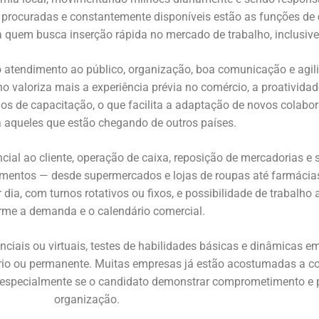
is procuradas e constantemente disponíveis estão as funções de
 quem busca inserção rápida no mercado de trabalho, inclusive
 atendimento ao público, organização, boa comunicação e agilid
no valoriza mais a experiência prévia no comércio, a proativida
os de capacitação, o que facilita a adaptação de novos colabo
aqueles que estão chegando de outros países.
ial ao cliente, operação de caixa, reposição de mercadorias e 
imentos — desde supermercados e lojas de roupas até farmácias
r dia, com turnos rotativos ou fixos, e possibilidade de trabalho
rme a demanda e o calendário comercial.
nciais ou virtuais, testes de habilidades básicas e dinâmicas em
ário ou permanente. Muitas empresas já estão acostumadas a co
especialmente se o candidato demonstrar comprometimento e po
organização.