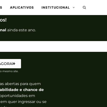
ES
APLICATIVOS
INSTITUCIONAL
os!
onal
ainda este ano.
 AGORA
o mesmo site.
as abertas para quem
tabilidade e chance de
 oportunidades em
quem quer ingressar ou se