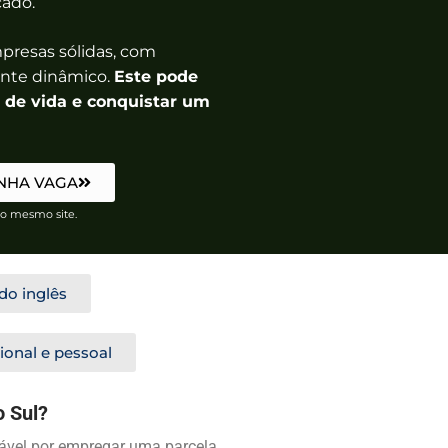
cado.
presas sólidas, com
nte dinâmico.
Este pode
de vida e conquistar um
NHA VAGA
o mesmo site.
do inglês
ional e pessoal
o Sul?
sável por empregar uma parcela