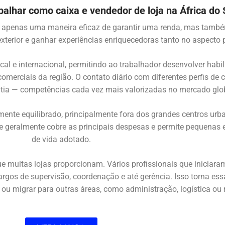
alhar como caixa e vendedor de loja na África do 
 é apenas uma maneira eficaz de garantir uma renda, mas tamb
exterior e ganhar experiências enriquecedoras tanto no aspecto 
al e internacional, permitindo ao trabalhador desenvolver habil
omerciais da região. O contato diário com diferentes perfis de c
tia — competências cada vez mais valorizadas no mercado glob
amente equilibrado, principalmente fora dos grandes centros urb
e geralmente cobre as principais despesas e permite pequenas
de vida adotado.
e muitas lojas proporcionam. Vários profissionais que iniciar
rgos de supervisão, coordenação e até gerência. Isso torna es
ou migrar para outras áreas, como administração, logística ou