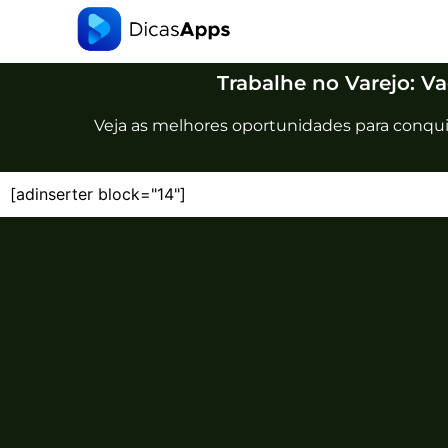
Trabalhe no Varejo: V
Veja as melhores oportunidades para conqu
[adinserter block="14"]