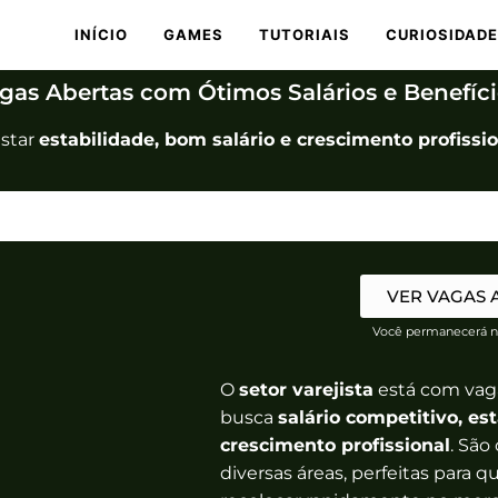
INÍCIO
GAMES
TUTORIAIS
CURIOSIDAD
agas Abertas com Ótimos Salários e Benefíci
istar
estabilidade, bom salário e crescimento profissi
VER VAGAS
Você permanecerá n
O
setor varejista
está com vag
busca
salário competitivo, es
crescimento profissional
. São
diversas áreas, perfeitas para 