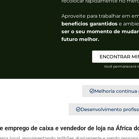
recolocar rapidamente no mer
Aproveite para trabalhar em em
benefícios garantidos
e ambie
ser o seu momento de mudar 
futuro melhor.
ENCONTRAR MI
Você permanecerá n
Melhoria contínua 
Desenvolvimento profiss
 emprego de caixa e vendedor de loja na África d
onomia local, movimentando milhões diariamente e sendo respon