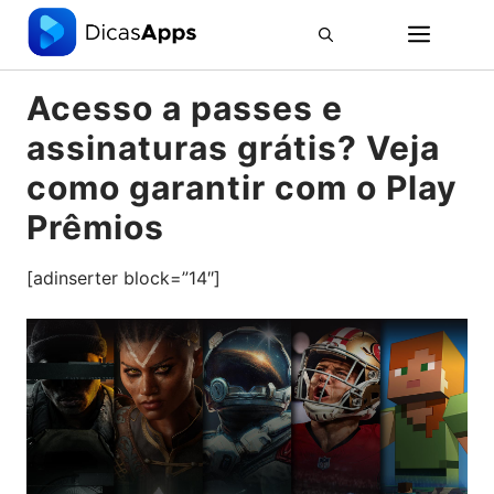
Pular
ME
para
o
conteúdo
Acesso a passes e
assinaturas grátis? Veja
como garantir com o Play
Prêmios
[adinserter block=”14″]